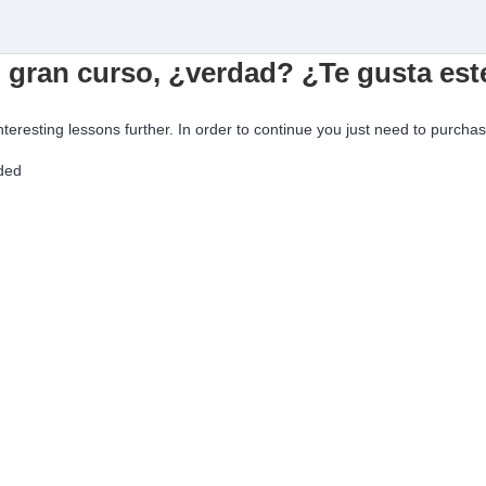
n gran curso, ¿verdad? ¿Te gusta est
interesting lessons further. In order to continue you just need to purchase
l curso
uded