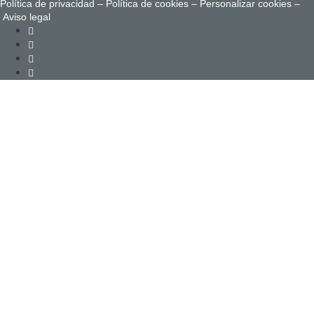
Política de privacidad
–
Política de cookies
–
Personalizar cookies
–
Aviso legal
Sign In
La contraseña debe tener un mínimo de 8 caracteres de números y
letras, y contener al menos 1 letra mayúscula