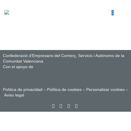
Confederació d’Empresaris del Comerç, Servicis i Autónoms de la
Comunitat Valenciana
Con el apoyo de
Política de privacidad
–
Política de cookies
–
Personalizar cookies
–
Aviso legal
Sign In