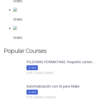
Gratis
Por Admin-Confe20
Masterclass Introducción al mundo web...
Gratis
Por Confecomerc
Todo lo que hay que saber de la nueva...
Gratis
Por Admin-Confe20
Popular Courses
PÍLDORAS FORMATIVAS: Pequeño comer...
Gratis
POR CONFECOMERC
Automatización con IA para Make
Gratis
POR ADMIN-CONFE20