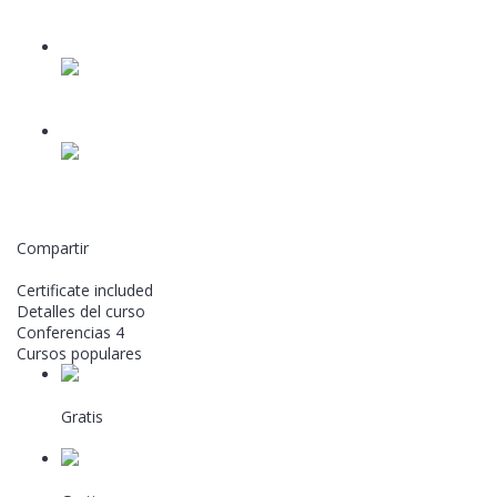
puede ser bueno para nuestro negocio?
Video lesson
3
Cómo abrir un canal de YouTube.
Video lesson
4
Cómo subir un video a nuestro canal de YouTube.
Video lesson
Agregar a la lista de deseos
Compartir
Inscribirse en el curso
Certificate included
Detalles del curso
Conferencias
4
Cursos populares
PÍLDORAS FORMATIVAS: Pequeño comercio...
Gratis
Por Confecomerc
Automatización con IA para Make