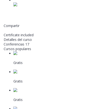
17
Unidad 8.2
Video lesson
Agregar a la lista de deseos
Compartir
Inscribirse en el curso
Certificate included
Detalles del curso
Conferencias
17
Cursos populares
PÍLDORAS FORMATIVAS: Pequeño comercio...
Gratis
Por Confecomerc
Automatización con IA para Make
Gratis
Por Admin-Confe20
Masterclass Introducción al mundo web...
Gratis
Por Confecomerc