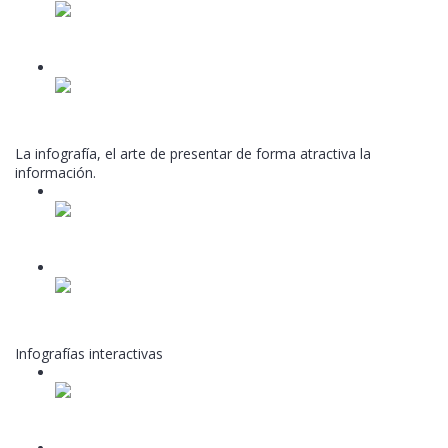
Unidad 6.2
Video lesson
13
Unidad 6.3
Video lesson
La infografía, el arte de presentar de forma atractiva la
información.
14
Unidad 7.1
Video lesson
15
Unidad 7.2
Video lesson
Infografías interactivas
16
Unidad 8.1
Video lesson