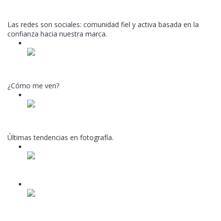
Unidad 1
Video lesson
Las redes son sociales: comunidad fiel y activa basada en la
confianza hacia nuestra marca.
3
Unidad 2
Video lesson
¿Cómo me ven?
4
Unidad 3
Video lesson
Últimas tendencias en fotografía.
5
Unidad 4.1
Video lesson
6
Unidad 4.2
Video lesson