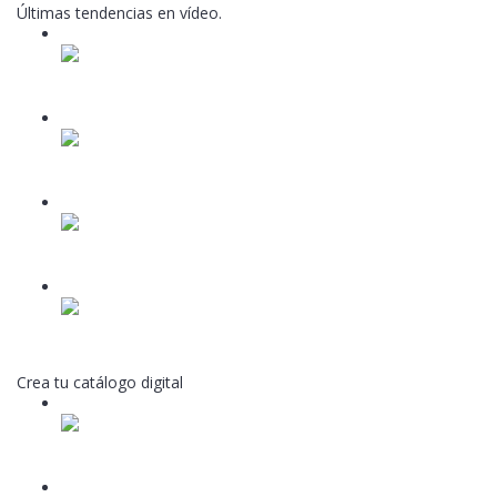
Últimas tendencias en vídeo.
7
Unidad 5.1
Video lesson
8
Unidad 5.2
Video lesson
9
Unidad 5.3
Video lesson
10
Unidad 5.4
Video lesson
Crea tu catálogo digital
11
Unidad 6.1
Video lesson
12