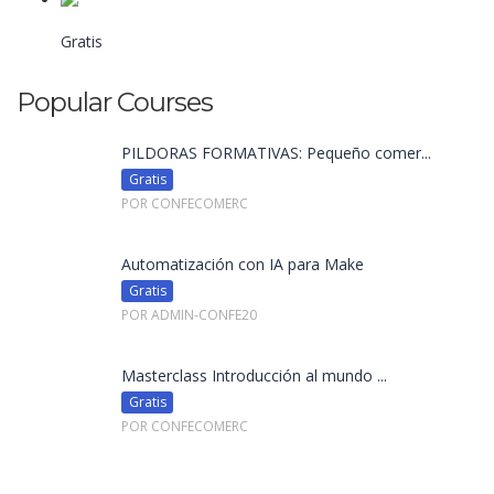
Todo lo que hay que saber de la nueva...
Gratis
Por Admin-Confe20
Popular Courses
PÍLDORAS FORMATIVAS: Pequeño comer...
Gratis
POR CONFECOMERC
Automatización con IA para Make
Gratis
POR ADMIN-CONFE20
Masterclass Introducción al mundo ...
Gratis
POR CONFECOMERC